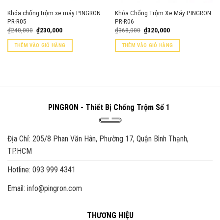
Khóa chống trộm xe máy PINGRON
Khóa Chống Trộm Xe Máy PINGRON
PR-R05
PR-R06
Giá
Giá
Giá
Giá
₫
240,000
₫
230,000
₫
368,000
₫
320,000
gốc
hiện
gốc
hiện
là:
tại
là:
tại
THÊM VÀO GIỎ HÀNG
THÊM VÀO GIỎ HÀNG
₫240,000.
là:
₫368,000.
là:
₫230,000.
₫320,000.
PINGRON - Thiết Bị Chống Trộm Số 1
Địa Chỉ: 205/8 Phan Văn Hân, Phường 17, Quận Bình Thạnh,
TP.HCM
Hotline: 093 999 4341
Email: info@pingron.com
THƯƠNG HIỆU