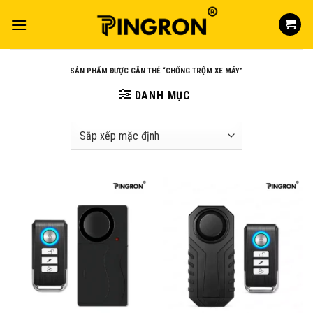
Skip
to
content
SẢN PHẨM ĐƯỢC GẮN THẺ “CHỐNG TRỘM XE MÁY”
DANH MỤC