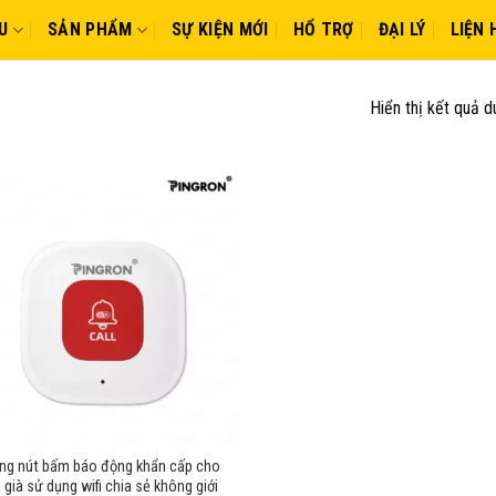
U
SẢN PHẨM
SỰ KIỆN MỚI
HỔ TRỢ
ĐẠI LÝ
LIỆN 
Hiển thị kết quả d
ng nút bấm báo động khẩn cấp cho
 già sử dụng wifi chia sẻ không giới