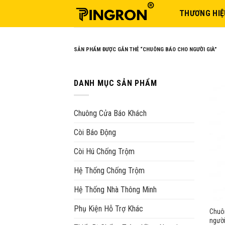
Skip
THƯƠNG HIỆ
to
content
SẢN PHẨM ĐƯỢC GẮN THẺ “CHUÔNG BÁO CHO NGƯỜI GIÀ”
DANH MỤC SẢN PHẨM
Chuông Cửa Báo Khách
Còi Báo Động
Còi Hú Chống Trộm
Hệ Thống Chống Trộm
Hệ Thống Nhà Thông Minh
Phụ Kiện Hỗ Trợ Khác
Chuô
người