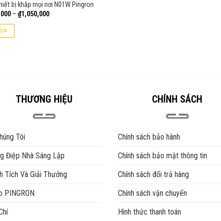
hiết bị khắp mọi nơi N01W Pingron
Khoảng
,000
–
₫
1,050,000
giá:
từ
ỌN
₫350,000
đến
₫1,050,000
THƯƠNG HIỆU
CHÍNH SÁCH
húng Tôi
Chính sách bảo hành
g Điệp Nhà Sáng Lập
Chính sách bảo mật thông tin
h Tích Và Giải Thưởng
Chính sách đổi trả hàng
eo PINGRON
Chính sách vận chuyển
Chí
Hình thức thanh toán