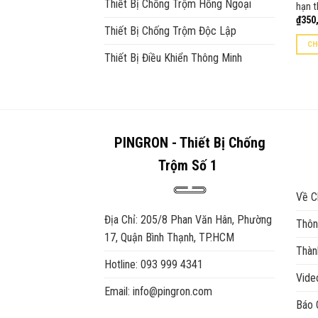
Thiết Bị Chống Trộm Hồng Ngoại
hạn t
₫
350
Thiết Bị Chống Trộm Độc Lập
CH
Thiết Bị Điều Khiển Thông Minh
Sản
phẩm
này
có
nhiều
PINGRON - Thiết Bị Chống
biến
thể.
Trộm Số 1
Các
tùy
Về C
chọn
Địa Chỉ: 205/8 Phan Văn Hân, Phường
Thôn
có
17, Quận Bình Thạnh, TP.HCM
thể
Thàn
được
Hotline: 093 999 4341
chọn
Vid
trên
Email: info@pingron.com
Báo 
trang