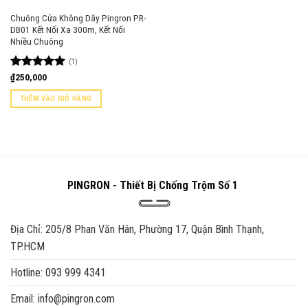
Chuông Cửa Không Dây Pingron PR-
DB01 Kết Nối Xa 300m, Kết Nối
Nhiều Chuông
(1)
Được xếp
₫
250,000
hạng
5.00
5 sao
THÊM VÀO GIỎ HÀNG
PINGRON - Thiết Bị Chống Trộm Số 1
Địa Chỉ: 205/8 Phan Văn Hân, Phường 17, Quận Bình Thạnh,
TP.HCM
Hotline: 093 999 4341
Email: info@pingron.com