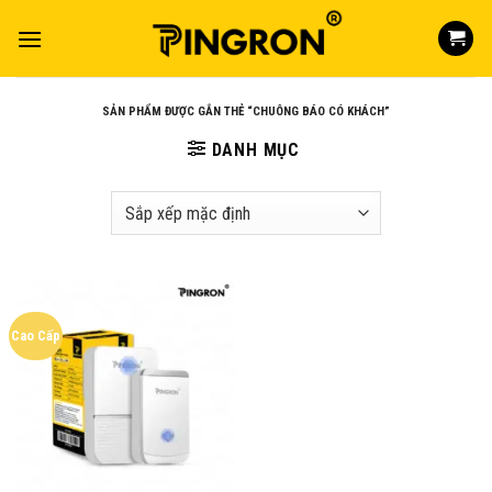
Skip
to
content
SẢN PHẨM ĐƯỢC GẮN THẺ “CHUÔNG BÁO CÓ KHÁCH”
DANH MỤC
Cao Cấp