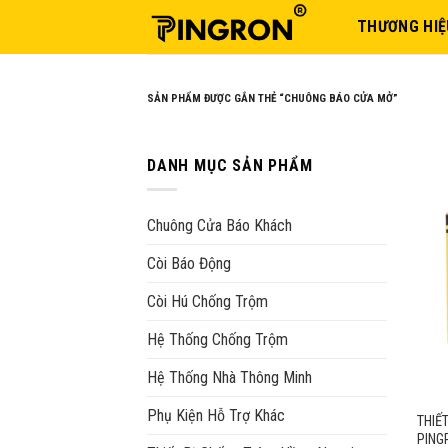
Skip
THƯƠNG HIỆ
to
content
SẢN PHẨM ĐƯỢC GẮN THẺ “CHUÔNG BÁO CỬA MỞ”
DANH MỤC SẢN PHẨM
Chuông Cửa Báo Khách
Còi Báo Động
Còi Hú Chống Trộm
Hệ Thống Chống Trộm
Hệ Thống Nhà Thông Minh
Phụ Kiện Hỗ Trợ Khác
THIẾ
PING