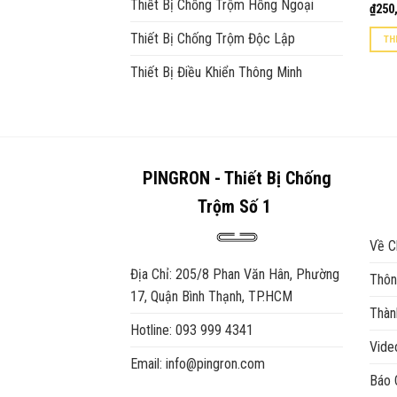
Thiết Bị Chống Trộm Hồng Ngoại
₫
250
Thiết Bị Chống Trộm Độc Lập
TH
Thiết Bị Điều Khiển Thông Minh
PINGRON - Thiết Bị Chống
Trộm Số 1
Về C
Địa Chỉ: 205/8 Phan Văn Hân, Phường
Thôn
17, Quận Bình Thạnh, TP.HCM
Thàn
Hotline: 093 999 4341
Vid
Email: info@pingron.com
Báo 