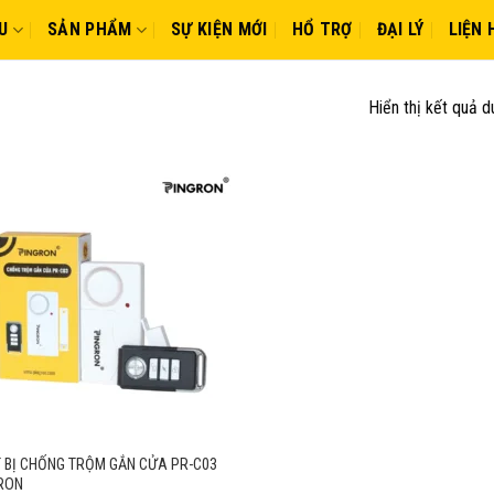
U
SẢN PHẨM
SỰ KIỆN MỚI
HỔ TRỢ
ĐẠI LÝ
LIỆN 
Hiển thị kết quả d
T BỊ CHỐNG TRỘM GẮN CỬA PR-C03
RON