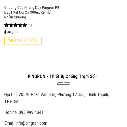
Chuông Cửa Không Dây Pingron PR-
DB01 Kết Nối Xa 300m, Kết Nối
Nhiều Chuông
(1)
Được xếp
₫
250,000
hạng
5.00
5 sao
THÊM VÀO GIỎ HÀNG
PINGRON - Thiết Bị Chống Trộm Số 1
Địa Chỉ: 205/8 Phan Văn Hân, Phường 17, Quận Bình Thạnh,
TP.HCM
Hotline: 093 999 4341
Email: info@pingron.com