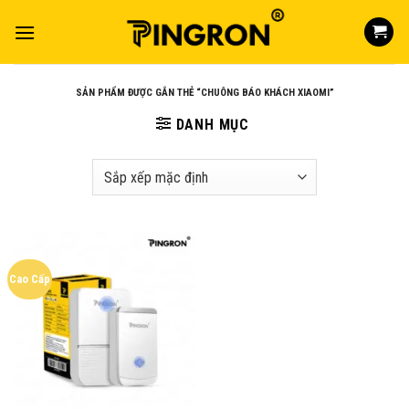
Skip
to
content
SẢN PHẨM ĐƯỢC GẮN THẺ “CHUÔNG BÁO KHÁCH XIAOMI”
DANH MỤC
Cao Cấp