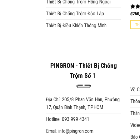
Thiết Bị Chống Trộm Hồng Ngoại
Thiết Bị Chống Trộm Độc Lập
Đượ
₫
250
hạn
5 sa
TH
Thiết Bị Điều Khiển Thông Minh
PINGRON - Thiết Bị Chống
Trộm Số 1
Về C
Địa Chỉ: 205/8 Phan Văn Hân, Phường
Thôn
17, Quận Bình Thạnh, TP.HCM
Thàn
Hotline: 093 999 4341
Vid
Email: info@pingron.com
Báo 