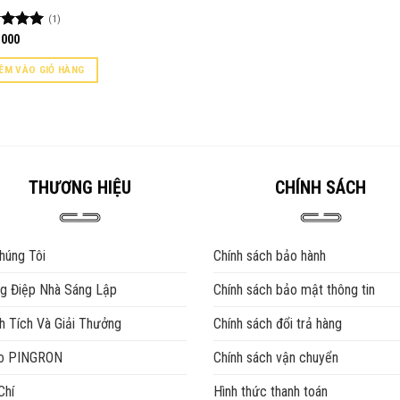
(1)
c xếp
,000
g
5.00
o
ÊM VÀO GIỎ HÀNG
THƯƠNG HIỆU
CHÍNH SÁCH
húng Tôi
Chính sách bảo hành
g Điệp Nhà Sáng Lập
Chính sách bảo mật thông tin
h Tích Và Giải Thưởng
Chính sách đổi trả hàng
eo PINGRON
Chính sách vận chuyển
Chí
Hình thức thanh toán