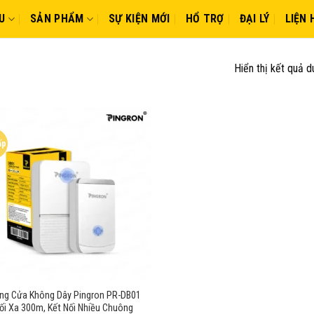
U
SẢN PHẨM
SỰ KIỆN MỚI
HỔ TRỢ
ĐẠI LÝ
LIỆN 
Hiển thị kết quả d
ấp
ng Cửa Không Dây Pingron PR-DB01
ối Xa 300m, Kết Nối Nhiều Chuông