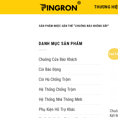
Skip
THƯƠNG HIỆ
to
content
SẢN PHẨM ĐƯỢC GẮN THẺ “CHUÔNG BÁO KHÔNG DÂY”
DANH MỤC SẢN PHẨM
Cao C
Chuông Cửa Báo Khách
Còi Báo Động
Còi Hú Chống Trộm
Hệ Thống Chống Trộm
Hệ Thống Nhà Thông Minh
Phụ Kiện Hỗ Trợ Khác
Chuô
Kết N