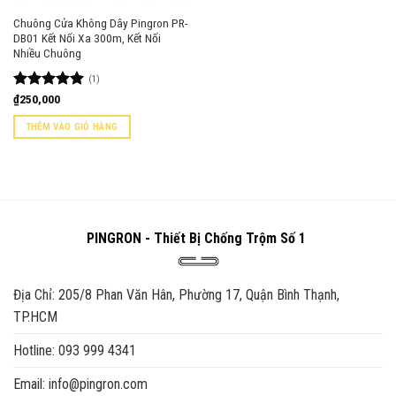
Chuông Cửa Không Dây Pingron PR-
DB01 Kết Nối Xa 300m, Kết Nối
Nhiều Chuông
(1)
Được xếp
₫
250,000
hạng
5.00
5 sao
THÊM VÀO GIỎ HÀNG
PINGRON - Thiết Bị Chống Trộm Số 1
Địa Chỉ: 205/8 Phan Văn Hân, Phường 17, Quận Bình Thạnh,
TP.HCM
Hotline: 093 999 4341
Email: info@pingron.com