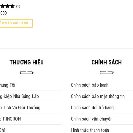
(1)
c xếp
,000
g
5.00
o
ÊM VÀO GIỎ HÀNG
THƯƠNG HIỆU
CHÍNH SÁCH
húng Tôi
Chính sách bảo hành
g Điệp Nhà Sáng Lập
Chính sách bảo mật thông tin
h Tích Và Giải Thưởng
Chính sách đổi trả hàng
eo PINGRON
Chính sách vận chuyển
Chí
Hình thức thanh toán