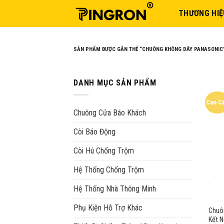
Skip
THƯƠNG HIỆ
to
content
SẢN PHẨM ĐƯỢC GẮN THẺ “CHUÔNG KHÔNG DÂY PANASONIC
DANH MỤC SẢN PHẨM
Cao C
Chuông Cửa Báo Khách
Còi Báo Động
Còi Hú Chống Trộm
Hệ Thống Chống Trộm
Hệ Thống Nhà Thông Minh
Phụ Kiện Hỗ Trợ Khác
Chuô
Kết N