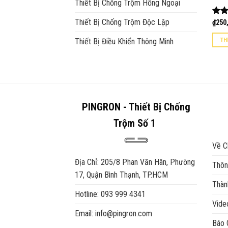
Thiết Bị Chống Trộm Hồng Ngoại
Thiết Bị Chống Trộm Độc Lập
Đượ
₫
250
hạn
5 sa
TH
Thiết Bị Điều Khiển Thông Minh
PINGRON - Thiết Bị Chống
Trộm Số 1
Về C
Địa Chỉ: 205/8 Phan Văn Hân, Phường
Thôn
17, Quận Bình Thạnh, TP.HCM
Thàn
Hotline: 093 999 4341
Vid
Email: info@pingron.com
Báo 