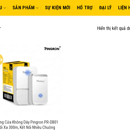
U
SẢN PHẨM
SỰ KIỆN MỚI
HỔ TRỢ
ĐẠI LÝ
LIỆN 
Hiển thị kết quả d
”
ấp
ng Cửa Không Dây Pingron PR-DB01
ối Xa 300m, Kết Nối Nhiều Chuông