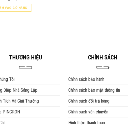
gốc
hiện
là:
tại
ÊM VÀO GIỎ HÀNG
₫220,000.
là:
₫190,000.
THƯƠNG HIỆU
CHÍNH SÁCH
húng Tôi
Chính sách bảo hành
g Điệp Nhà Sáng Lập
Chính sách bảo mật thông tin
h Tích Và Giải Thưởng
Chính sách đổi trả hàng
eo PINGRON
Chính sách vận chuyển
Chí
Hình thức thanh toán