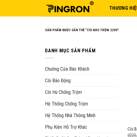
Skip
THƯƠNG HIỆ
to
content
SẢN PHẨM ĐƯỢC GẮN THẺ “CÒI BÁO TRỘM 220V”
DANH MỤC SẢN PHẨM
Chuông Cửa Báo Khách
Còi Báo Động
Còi Hú Chống Trộm
Hệ Thống Chống Trộm
Hệ Thống Nhà Thông Minh
Phụ Kiện Hỗ Trợ Khác
Còi 
₫
220