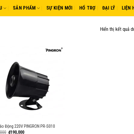
U
SẢN PHẨM
SỰ KIỆN MỚI
HỔ TRỢ
ĐẠI LÝ
LIỆN 
Hiển thị kết quả d
Báo Động 220V PINGRON PR-S010
Giá
Giá
,000
₫
190,000