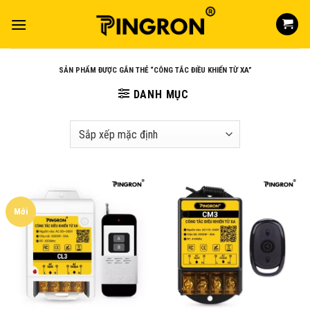
Skip
to
content
SẢN PHẨM ĐƯỢC GẮN THẺ “CÔNG TẮC ĐIỀU KHIỂN TỪ XA”
DANH MỤC
Mới