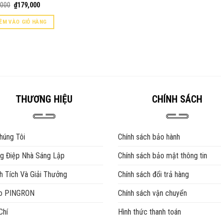
Giá
Giá
,000
₫
179,000
gốc
hiện
là:
tại
ÊM VÀO GIỎ HÀNG
₫210,000.
là:
₫179,000.
THƯƠNG HIỆU
CHÍNH SÁCH
húng Tôi
Chính sách bảo hành
g Điệp Nhà Sáng Lập
Chính sách bảo mật thông tin
h Tích Và Giải Thưởng
Chính sách đổi trả hàng
eo PINGRON
Chính sách vận chuyển
Chí
Hình thức thanh toán