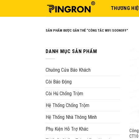
Skip
THƯƠNG HIỆ
to
content
SẢN PHẨM ĐƯỢC GẮN THẺ “CÔNG TẮC WIFI SOONOFF”
DANH MỤC SẢN PHẨM
Chuông Cửa Báo Khách
Còi Báo Động
Còi Hú Chống Trộm
Hệ Thống Chống Trộm
Hệ Thống Nhà Thông Minh
Phụ Kiện Hỗ Trợ Khác
Công 
CT10