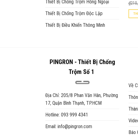
Thiết Bị Chống Trộm Hồng Ngoại
₫
210
Thiết Bị Chống Trộm Độc Lập
TH
Thiết Bị Điều Khiển Thông Minh
PINGRON - Thiết Bị Chống
Trộm Số 1
Về C
Địa Chỉ: 205/8 Phan Văn Hân, Phường
Thôn
17, Quận Bình Thạnh, TP.HCM
Thàn
Hotline: 093 999 4341
Vid
Email: info@pingron.com
Báo 