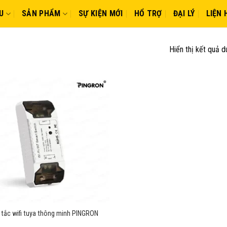
U
SẢN PHẨM
SỰ KIỆN MỚI
HỔ TRỢ
ĐẠI LÝ
LIỆN 
Hiển thị kết quả d
tắc wifi tuya thông minh PINGRON