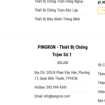
Thiết Bị Chống Trộm Hồng Ngoại
₫
1,9
Thiết Bị Chống Trộm Độc Lập
TH
Thiết Bị Điều Khiển Thông Minh
PINGRON - Thiết Bị Chống
Trộm Số 1
Về C
Địa Chỉ: 205/8 Phan Văn Hân, Phường
Thôn
17, Quận Bình Thạnh, TP.HCM
Thàn
Hotline: 093 999 4341
Vid
Email: info@pingron.com
Báo 