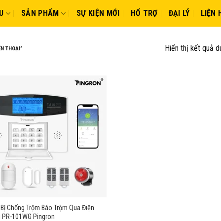
U
SẢN PHẨM
SỰ KIỆN MỚI
HỔ TRỢ
ĐẠI LÝ
LIỆN 
Hiển thị kết quả d
ỆN THOẠI”
 Bị Chống Trộm Báo Trộm Qua Điện
i PR-101WG Pingron