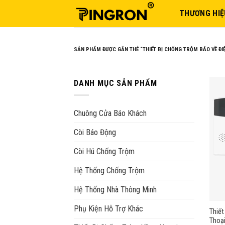
Skip
THƯƠNG HIỆ
to
content
SẢN PHẨM ĐƯỢC GẮN THẺ “THIẾT BỊ CHỐNG TRỘM BÁO VỀ ĐI
DANH MỤC SẢN PHẨM
Chuông Cửa Báo Khách
Còi Báo Động
Còi Hú Chống Trộm
Hệ Thống Chống Trộm
Hệ Thống Nhà Thông Minh
Phụ Kiện Hỗ Trợ Khác
Thiết
Thoạ