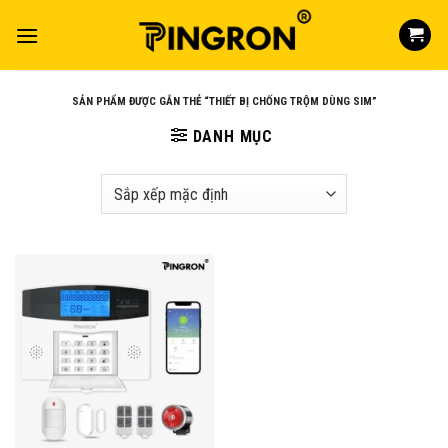
Skip
to
content
SẢN PHẨM ĐƯỢC GẮN THẺ “THIẾT BỊ CHỐNG TRỘM DÙNG SIM”
DANH MỤC