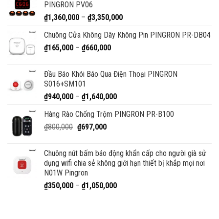
PINGRON PV06
Khoảng
₫
1,360,000
–
₫
3,350,000
giá:
Chuông Cửa Không Dây Không Pin PINGRON PR-DB04
từ
Khoảng
₫
165,000
–
₫
660,000
₫1,360,000
giá:
đến
từ
₫3,350,000
Đầu Báo Khói Báo Qua Điện Thoại PINGRON
₫165,000
S016+SM101
đến
Khoảng
₫
940,000
–
₫
1,640,000
₫660,000
giá:
Hàng Rào Chống Trộm PINGRON PR-B100
từ
Giá
Giá
₫
800,000
₫
697,000
₫940,000
gốc
hiện
đến
là:
tại
₫1,640,000
Chuông nút bấm báo động khẩn cấp cho người già sử
₫800,000.
là:
dụng wifi chia sẻ không giới hạn thiết bị khắp mọi nơi
₫697,000.
N01W Pingron
Khoảng
₫
350,000
–
₫
1,050,000
giá:
từ
₫350,000