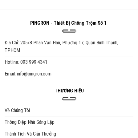
đến
₫1,050,000
PINGRON - Thiết Bị Chống Trộm Số 1
Địa Chỉ: 205/8 Phan Văn Hân, Phường 17, Quận Bình Thạnh,
TP.HCM
Hotline: 093 999 4341
Email: info@pingron.com
THƯƠNG HIỆU
Về Chúng Tôi
Thông Điệp Nhà Sáng Lập
Thành Tích Và Giải Thưởng