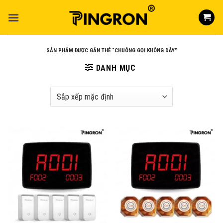
Skip
to
content
SẢN PHẨM ĐƯỢC GẮN THẺ “CHUÔNG GỌI KHÔNG DÂY”
DANH MỤC