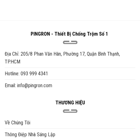
đến
đến
sản
sản
Sản
Sản
₫3,690,000
₫2,990,000
phẩm
phẩm
phẩm
phẩm
này
này
có
có
nhiều
nhiều
PINGRON - Thiết Bị Chống Trộm Số 1
biến
biến
thể.
thể.
Các
Các
Địa Chỉ: 205/8 Phan Văn Hân, Phường 17, Quận Bình Thạnh,
tùy
tùy
chọn
chọn
TP.HCM
có
có
Hotline: 093 999 4341
thể
thể
được
được
Email: info@pingron.com
chọn
chọn
trên
trên
trang
trang
THƯƠNG HIỆU
sản
sản
phẩm
phẩm
Về Chúng Tôi
Thông Điệp Nhà Sáng Lập