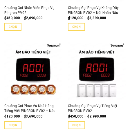
Chuông Gọi Nhân Viên Phục Vụ
Chuông Gọi Phục Vụ Không Dây
Pingron PV02
PINGRON PV02 – Nút Nhấn Nâu
Khoảng
Khoảng
₫
450,000
–
₫
2,690,000
₫
120,000
–
₫
3,390,000
giá:
giá:
từ
từ
CHỌN
CHỌN
₫450,000
₫120,000
đến
đến
Sản
Sản
₫2,690,000
₫3,390,000
phẩm
phẩm
này
này
có
có
nhiều
nhiều
biến
biến
thể.
thể.
Các
Các
tùy
tùy
chọn
chọn
có
có
thể
thể
Chuông Gọi Phục Vụ Nhà Hàng
Chuông Gọi Phục Vụ Tiếng Việt
được
được
Tiếng Việt PINGRON PV02 – Nâu
PINGRON PV02
chọn
chọn
Khoảng
Khoảng
₫
120,000
–
₫
3,690,000
₫
450,000
–
₫
2,990,000
trên
trên
giá:
giá:
từ
từ
trang
trang
CHỌN
CHỌN
₫120,000
₫450,000