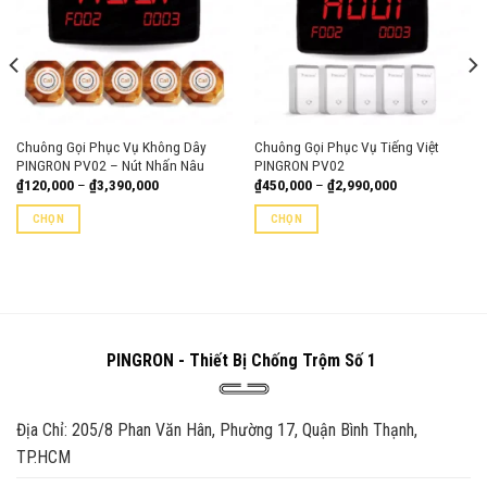
Chuông Gọi Phục Vụ Không Dây
Chuông Gọi Phục Vụ Tiếng Việt
PINGRON PV02 – Nút Nhấn Nâu
PINGRON PV02
Khoảng
Khoảng
₫
120,000
–
₫
3,390,000
₫
450,000
–
₫
2,990,000
giá:
giá:
từ
từ
CHỌN
CHỌN
₫120,000
₫450,000
đến
đến
Sản
Sản
₫3,390,000
₫2,990,000
phẩm
phẩm
này
này
có
có
nhiều
nhiều
biến
biến
PINGRON - Thiết Bị Chống Trộm Số 1
thể.
thể.
Các
Các
tùy
tùy
Địa Chỉ: 205/8 Phan Văn Hân, Phường 17, Quận Bình Thạnh,
chọn
chọn
TP.HCM
có
có