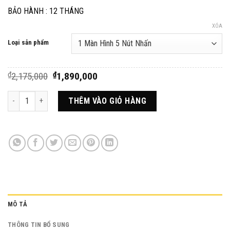
₫3,690,000
BẢO HÀNH : 12 THÁNG
XÓA
Loại sản phẩm
Giá
Giá
₫
2,175,000
₫
1,890,000
gốc
hiện
là:
tại
Chuông Gọi Phục Vụ Nhà Hàng Tiếng Việt PINGRON PV02 - Nâu số lượn
THÊM VÀO GIỎ HÀNG
₫2,175,000.
là:
₫1,890,000.
MÔ TẢ
THÔNG TIN BỔ SUNG