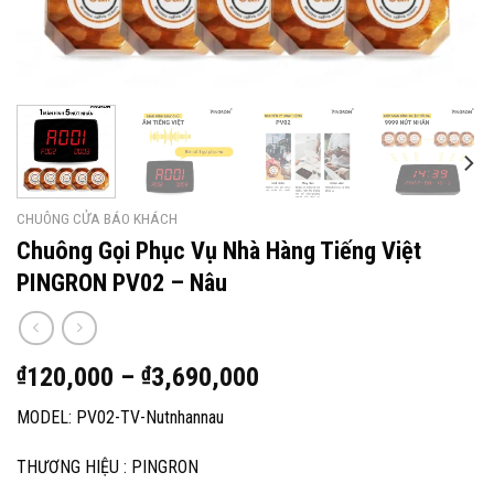
CHUÔNG CỬA BÁO KHÁCH
Chuông Gọi Phục Vụ Nhà Hàng Tiếng Việt
PINGRON PV02 – Nâu
Khoảng
₫
120,000
–
₫
3,690,000
giá:
MODEL: PV02-TV-Nutnhannau
từ
₫120,000
THƯƠNG HIỆU : PINGRON
đến