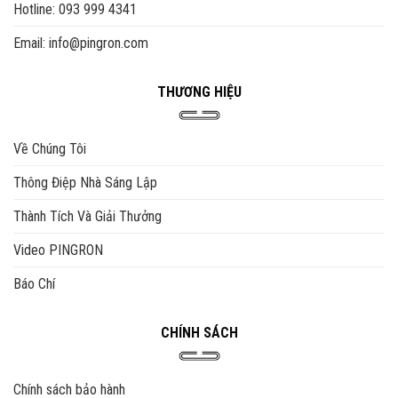
thể
thể
Hotline: 093 999 4341
được
được
Email: info@pingron.com
chọn
chọn
trên
trên
trang
trang
THƯƠNG HIỆU
sản
sản
phẩm
phẩm
Về Chúng Tôi
Thông Điệp Nhà Sáng Lập
Thành Tích Và Giải Thưởng
Video PINGRON
Báo Chí
CHÍNH SÁCH
Chính sách bảo hành