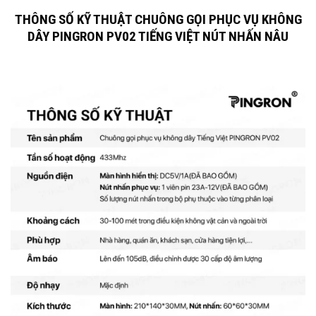
THÔNG SỐ KỸ THUẬT CHUÔNG GỌI PHỤC VỤ KHÔNG
DÂY PINGRON PV02 TIẾNG VIỆT NÚT NHẤN NÂU