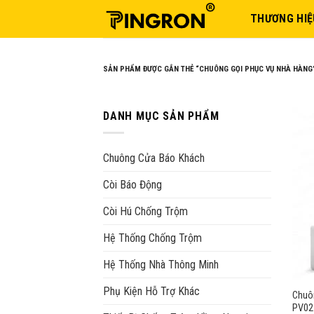
Skip
THƯƠNG HIỆ
to
content
SẢN PHẨM ĐƯỢC GẮN THẺ “CHUÔNG GỌI PHỤC VỤ NHÀ HÀNG
DANH MỤC SẢN PHẨM
Chuông Cửa Báo Khách
Còi Báo Động
Còi Hú Chống Trộm
Hệ Thống Chống Trộm
Hệ Thống Nhà Thông Minh
Phụ Kiện Hỗ Trợ Khác
Chuôn
PV02