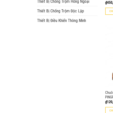
Thiết Bị Chống Trộm Hồng Ngoại
₫
450
Thiết Bị Chống Trộm Độc Lập
CH
Sản
Thiết Bị Điều Khiển Thông Minh
phẩm
này
có
nhiều
biến
thể.
Các
tùy
chọn
có
thể
được
Chuôn
chọn
PING
trên
₫
120
trang
sản
CH