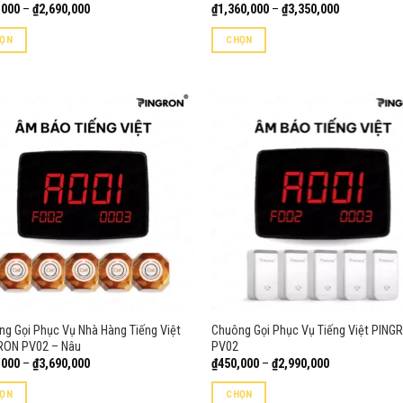
Khoảng
Khoảng
,000
–
₫
2,690,000
₫
1,360,000
–
₫
3,350,000
giá:
giá:
từ
từ
ỌN
CHỌN
₫450,000
₫1,360,000
đến
đến
Sản
₫2,690,000
₫3,350,000
phẩm
này
có
nhiều
biến
thể.
Các
tùy
chọn
có
thể
được
g Gọi Phục Vụ Nhà Hàng Tiếng Việt
Chuông Gọi Phục Vụ Tiếng Việt PING
chọn
RON PV02 – Nâu
PV02
trên
Khoảng
Khoảng
,000
–
₫
3,690,000
₫
450,000
–
₫
2,990,000
trang
giá:
giá:
từ
từ
sản
ỌN
CHỌN
₫120,000
₫450,000