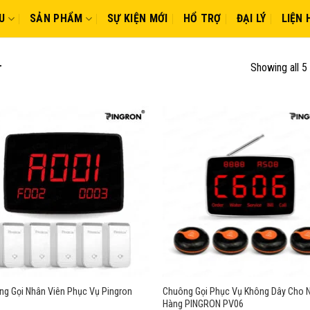
U
SẢN PHẨM
SỰ KIỆN MỚI
HỔ TRỢ
ĐẠI LÝ
LIỆN 
Showing all 5 
”
g Gọi Nhân Viên Phục Vụ Pingron
Chuông Gọi Phục Vụ Không Dây Cho 
Hàng PINGRON PV06