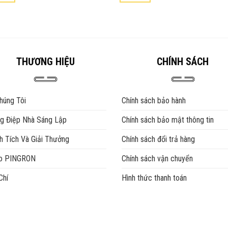
đến
đến
phẩm
Sản
₫3,690,000
₫2,990,000
phẩm
này
có
nhiều
THƯƠNG HIỆU
CHÍNH SÁCH
biến
thể.
Các
húng Tôi
Chính sách bảo hành
tùy
chọn
g Điệp Nhà Sáng Lập
Chính sách bảo mật thông tin
có
thể
h Tích Và Giải Thưởng
Chính sách đổi trả hàng
được
eo PINGRON
Chính sách vận chuyển
chọn
trên
Chí
Hình thức thanh toán
trang
sản
phẩm