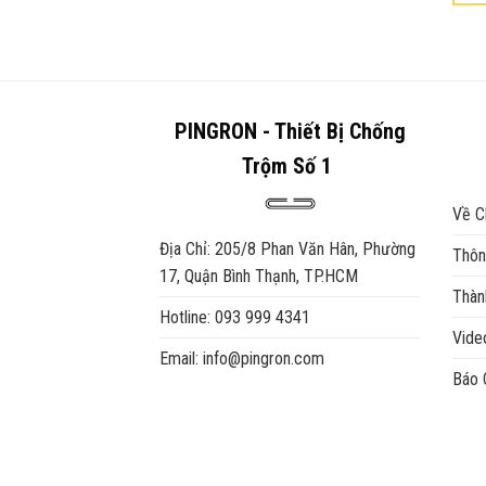
phẩm
Sản
phẩm
này
có
nhiều
PINGRON - Thiết Bị Chống
biến
Trộm Số 1
thể.
Các
Về C
tùy
chọn
Địa Chỉ: 205/8 Phan Văn Hân, Phường
Thôn
có
17, Quận Bình Thạnh, TP.HCM
thể
Thàn
được
Hotline: 093 999 4341
Vid
chọn
Email: info@pingron.com
trên
Báo 
trang
sản
phẩm