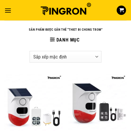
Skip
to
content
SẢN PHẨM ĐƯỢC GẮN THẺ “THIET BI CHONG TROM”
DANH MỤC