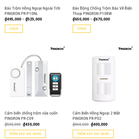
Báo Trộm Hồng Ngoại Ngoài Trời
Báo Động Chống Trộm Báo Về Điện
PINGRON PR-P10NL
Thoại PINGRON P10RW
Khoảng
Khoảng
₫
495,000
–
₫
525,000
₫
650,000
–
₫
670,000
giá:
giá:
từ
từ
CHỌN
CHỌN
₫495,000
₫650,000
đến
đến
Sản
Sản
₫525,000
₫670,000
phẩm
phẩm
này
này
có
có
nhiều
nhiều
biến
biến
thể.
thể.
Các
Các
tùy
tùy
chọn
chọn
có
có
thể
thể
Cảm biến chống trộm cửa cuốn
Cảm Biến Hồng Ngoại 2 Mắt
được
được
PINGRON PR-C09
PINGRON PR-P02
chọn
chọn
Giá
Giá
Giá
Giá
₫
500,000
₫
430,000
₫
460,000
₫
400,000
trên
trên
gốc
hiện
gốc
hiện
là:
tại
là:
tại
trang
trang
THÊM VÀO GIỎ HÀNG
THÊM VÀO GIỎ HÀNG
₫500,000.
là:
₫460,000.
là: