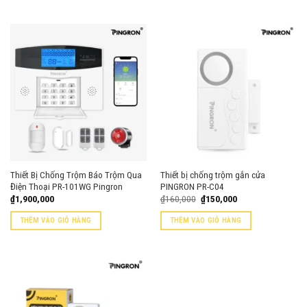
₫430,000.
₫400,000.
sản
sản
phẩm
phẩm
Thiết Bị Chống Trộm Báo Trộm Qua
Thiết bị chống trộm gắn cửa
Điện Thoại PR-101WG Pingron
PINGRON PR-C04
Giá
Giá
₫
1,900,000
₫
160,000
₫
150,000
gốc
hiện
là:
tại
THÊM VÀO GIỎ HÀNG
THÊM VÀO GIỎ HÀNG
₫160,000.
là:
₫150,000.