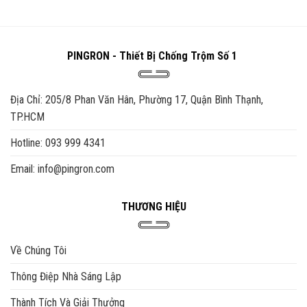
đến
Sản
₫525,000
phẩm
này
có
PINGRON - Thiết Bị Chống Trộm Số 1
nhiều
biến
thể.
Địa Chỉ: 205/8 Phan Văn Hân, Phường 17, Quận Bình Thạnh,
Các
TP.HCM
tùy
chọn
Hotline: 093 999 4341
có
thể
Email: info@pingron.com
được
chọn
THƯƠNG HIỆU
trên
trang
sản
Về Chúng Tôi
phẩm
Thông Điệp Nhà Sáng Lập
Thành Tích Và Giải Thưởng