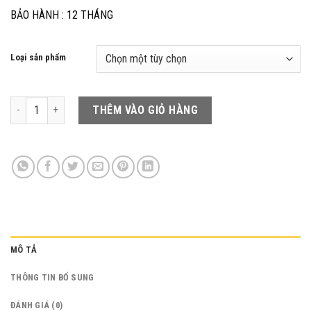
₫670,000
BẢO HÀNH : 12 THÁNG
Loại sản phẩm
Báo Động Chống Trộm Báo Về Điện Thoại PINGRON P10RW số lượng
THÊM VÀO GIỎ HÀNG
MÔ TẢ
THÔNG TIN BỔ SUNG
ĐÁNH GIÁ (0)